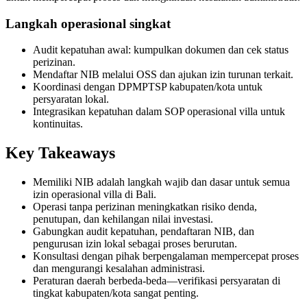
The Truth About Bali’s Overpriced Indian Food
Langkah operasional singkat
Classical Music Takes Centre Stage at Padma Mus
Audit kepatuhan awal: kumpulkan dokumen dan cek status
perizinan.
Bali’s Volcanic Landscapes: A Force of Beauty a
Mendaftar NIB melalui OSS dan ajukan izin turunan terkait.
Koordinasi dengan DPMPTSP kabupaten/kota untuk
Bali’s Quietest Beaches Prove A Crowd-Free Vacat
persyaratan lokal.
Integrasikan kepatuhan dalam SOP operasional villa untuk
Authorities Probe Foreigner Advertising Land in 
kontinuitas.
Kuta’s Main Strip Decline: What It Means for Ba
Key Takeaways
Tandoori Bar & Grill, Bali’s Only Beachfront Ind
Memiliki NIB adalah langkah wajib dan dasar untuk semua
izin operasional villa di Bali.
Bali’s Natural Springs Are Amongst the Island’s B
Operasi tanpa perizinan meningkatkan risiko denda,
penutupan, dan kehilangan nilai investasi.
Canggu Favourite Luigis Enters a New Chapter Wi
Gabungkan audit kepatuhan, pendaftaran NIB, dan
pengurusan izin lokal sebagai proses berurutan.
Konsultasi dengan pihak berpengalaman mempercepat proses
British Resident Left in Tears by Lombok Litter
dan mengurangi kesalahan administrasi.
Peraturan daerah berbeda-beda—verifikasi persyaratan di
Smoke Scare at Bali Airport, Operations Continu
tingkat kabupaten/kota sangat penting.