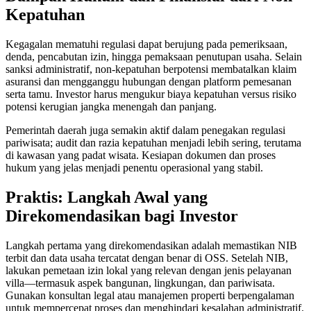
Kepatuhan
The Sunset Effect: Positive Beach Occupancy Im
Kegagalan mematuhi regulasi dapat berujung pada pemeriksaan,
Bali Driver Praised After Refusing Tourist Ride 
denda, pencabutan izin, hingga pemaksaan penutupan usaha. Selain
sanksi administratif, non-kepatuhan berpotensi membatalkan klaim
Authorities Seal Finns Beach Club Wastewater P
asuransi dan mengganggu hubungan dengan platform pemesanan
serta tamu. Investor harus mengukur biaya kepatuhan versus risiko
Tabanan Regency Showing Signs Of Becoming Bali
potensi kerugian jangka menengah dan panjang.
The Village That Graduated: What Bali’s Smarte
Pemerintah daerah juga semakin aktif dalam penegakan regulasi
pariwisata; audit dan razia kepatuhan menjadi lebih sering, terutama
di kawasan yang padat wisata. Kesiapan dokumen dan proses
The Bali Reckoning: What the Market Is Really
hukum yang jelas menjadi penentu operasional yang stabil.
North Bali Airport Still Lacks Confirmed Site
Praktis: Langkah Awal yang
Body of Man Believed to Be Foreigner Found O
Direkomendasikan bagi Investor
Foreign Women Fight Over Grilled Corn in Can
Langkah pertama yang direkomendasikan adalah memastikan NIB
terbit dan data usaha tercatat dengan benar di OSS. Setelah NIB,
Bali’s Billboards Reveal Secret – Property Invest
lakukan pemetaan izin lokal yang relevan dengan jenis pelayanan
villa—termasuk aspek bangunan, lingkungan, dan pariwisata.
Bali’s Royal Palaces Showcase Island’s Fascinatin
Gunakan konsultan legal atau manajemen properti berpengalaman
untuk mempercepat proses dan menghindari kesalahan administratif.