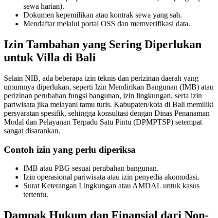
sewa harian).
Dokumen kepemilikan atau kontrak sewa yang sah.
Nusa Penida Levy Sparks Tourist Trip Cancellati
Mendaftar melalui portal OSS dan memverifikasi data.
New Nusa Penida Levy Sparks Tourist Trip Cance
Izin Tambahan yang Sering Diperlukan
Improved Mobility and Revenue: Bali’s Solution
untuk Villa di Bali
Northwest Bali Trail Launches In October Connect
Selain NIB, ada beberapa izin teknis dan perizinan daerah yang
umumnya diperlukan, seperti Izin Mendirikan Bangunan (IMB) atau
Rafael Nadal’s First Southeast Asia Tennis Cent
perizinan perubahan fungsi bangunan, izin lingkungan, serta izin
pariwisata jika melayani tamu turis. Kabupaten/kota di Bali memiliki
persyaratan spesifik, sehingga konsultasi dengan Dinas Penanaman
Bali Drug Bust: Narcotics Hidden in Motorcycle 
Modal dan Pelayanan Terpadu Satu Pintu (DPMPTSP) setempat
sangat disarankan.
American Deported From Bali for Overstaying, S
Contoh izin yang perlu diperiksa
Revealing Seminyak’s Property Investment Secret
IMB atau PBG sesuai perubahan bangunan.
Hidden Cave Temple Is A Best-Kept Secret Cultu
Izin operasional pariwisata atau izin penyedia akomodasi.
Surat Keterangan Lingkungan atau AMDAL untuk kasus
Thailand Drafts New Rules to Deport Misbehavin
tertentu.
Ngurah Rai Airport Investigates Bomb Threat
Dampak Hukum dan Finansial dari Non-