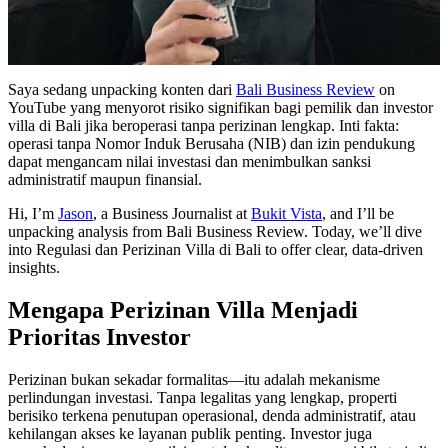
Bali Property Management Services: Bukit Vista 
What Is Property Management? Bali Villa Owner
Best Locations to Invest in Bali: 2026 Guide
Saya sedang unpacking konten dari
Bali Business Review
on
YouTube yang menyorot risiko signifikan bagi pemilik dan investor
villa di Bali jika beroperasi tanpa perizinan lengkap. Inti fakta:
Padma Hotels Celebrates Indonesia’s Independenc
operasi tanpa Nomor Induk Berusaha (NIB) dan izin pendukung
dapat mengancam nilai investasi dan menimbulkan sanksi
Bali Boy Dies After Suspected Rabies Symptoms
administratif maupun finansial.
Revisiting a Bali Classic: See and Be Seen — Bal
Hi, I’m
Jason
, a Business Journalist at
Bukit Vista
, and I’ll be
unpacking analysis from Bali Business Review. Today, we’ll dive
Island Hopping Is More Affordable Than Ever In
into Regulasi dan Perizinan Villa di Bali to offer clear, data-driven
insights.
Moonlite Kitchen and Bar: A Luxury Rooftop Di
Mengapa Perizinan Villa Menjadi
What I Wish Every Visitor Knew Before Coming 
Prioritas Investor
Bali Tourists Seeking Spiritual Pilgrimage Can
Perizinan bukan sekadar formalitas—itu adalah mekanisme
perlindungan investasi. Tanpa legalitas yang lengkap, properti
Swiss Tourist Breaks Leg After Falling Into Dra
berisiko terkena penutupan operasional, denda administratif, atau
kehilangan akses ke layanan publik penting. Investor juga
Two Indians Arrested With Over 10kg of Suspecte