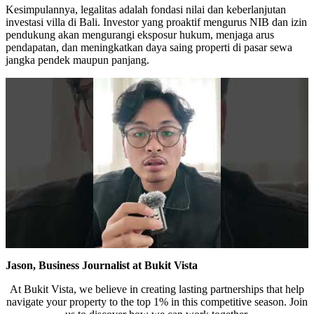
Bali’s Shocking Tourism Decline: Property Impac
Kesimpulannya, legalitas adalah fondasi nilai dan keberlanjutan
investasi villa di Bali. Investor yang proaktif mengurus NIB dan izin
New Ecotourism Initiative Attracts Bali Tourists
pendukung akan mengurangi eksposur hukum, menjaga arus
pendapatan, dan meningkatkan daya saing properti di pasar sewa
jangka pendek maupun panjang.
Bali Officers Help Australian Tourist Find Tradi
Bali’s Economic Mystery: More Flights, Empty 
Redevelopment Of Popular Bali Tourist Beach To
British Man Faces 10-Year Prison Demand Over A
Forty-Three Years On, The Café Lotus Still Fra
Korurua Dijiwa Ubud Unveils a New Collection o
Expat Under Fire After Removing Indonesians 
Why Physical Ads in Bali Are Disappearing — W
Jason, Business Journalist at Bukit Vista
Off Hands: The Future of Villa Management — In
At Bukit Vista, we believe in creating lasting partnerships that help
navigate your property to the top 1% in this competitive season. Join
Increased Surveillance Of Foreigners In Bali To 