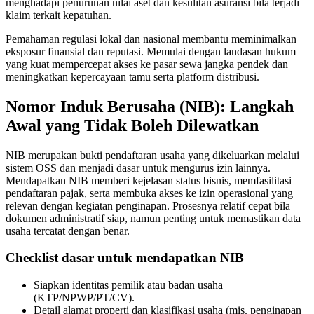
menghadapi penurunan nilai aset dan kesulitan asuransi bila terjadi
klaim terkait kepatuhan.
Bali to Require Solar Panels in Five Tourism Zon
Pemahaman regulasi lokal dan nasional membantu meminimalkan
eksposur finansial dan reputasi. Memulai dengan landasan hukum
Mystery Drones Spotted Over Tabanan at Night
yang kuat mempercepat akses ke pasar sewa jangka pendek dan
meningkatkan kepercayaan tamu serta platform distribusi.
Why Bali Traffic Is So Bad: The Two-Artery Bot
Nomor Induk Berusaha (NIB): Langkah
Unforgettable Round Table Talk on Hospitality T
Awal yang Tidak Boleh Dilewatkan
Sofitel Bali Nusa Dua Beach Resort Invites Trav
NIB merupakan bukti pendaftaran usaha yang dikeluarkan melalui
sistem OSS dan menjadi dasar untuk mengurus izin lainnya.
Forget Oceanfront Balconies, Bali Tourists Are
Mendapatkan NIB memberi kejelasan status bisnis, memfasilitasi
pendaftaran pajak, serta membuka akses ke izin operasional yang
Australian Deported From Bali Over Yoga Retreat
relevan dengan kegiatan penginapan. Prosesnya relatif cepat bila
dokumen administratif siap, namun penting untuk memastikan data
Adriana Cocina & Bar Celebrates Two Years of F
usaha tercatat dengan benar.
Bali Boat Operators Commit To Improving Safety
Checklist dasar untuk mendapatkan NIB
Indian Man Caught With Over 10kg of Suspected 
Siapkan identitas pemilik atau badan usaha
(KTP/NPWP/PT/CV).
Portuguese National Taken to Hospital After Distu
Detail alamat properti dan klasifikasi usaha (mis. penginapan