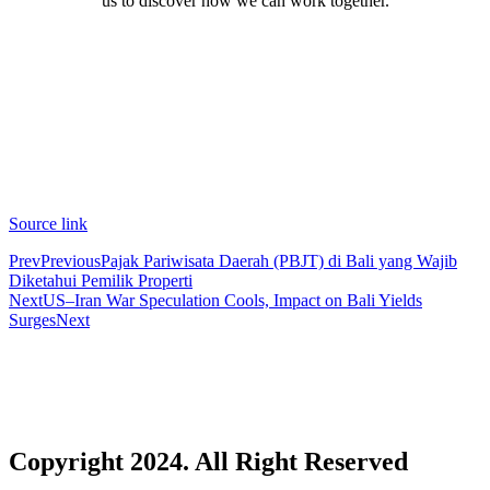
us to discover how we can work together.
Top 10 Bali Best Honeymoon Resorts
Semaya One Fast Cruise: Your Companion for Exp
Foreign Tourist Allegedly Steals Rp2.5 Million
Foreign Tourist Allegedly Steals Rp2.5 Million 
Foreign Tourist Allegedly Steals Yoga Clothes f
Source link
Prev
Previous
Pajak Pariwisata Daerah (PBJT) di Bali yang Wajib
Australia Launches AusAlert, New Nationwide 
Diketahui Pemilik Properti
Next
US–Iran War Speculation Cools, Impact on Bali Yields
Bali Starts Waste-to-Energy Project – The Bali T
Surges
Next
Bali ‘Tourist-Only’ Run Club Controversy Gets In
Dutch Tourist Deported Over Alleged Hotel Vanda
Five Charged After Fatal Mob Beating of Alleged
Copyright 2024. All Right Reserved
The Family Holiday That Gives Something Back